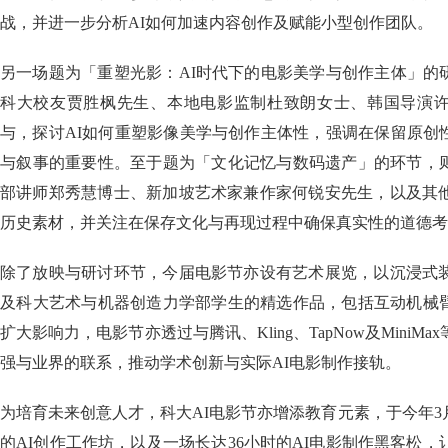
战，并进一步分析AI如何加速内容创作及赋能小型创作团队。
另一场题为「重塑光影：AI时代下的电影美学与创作主体」的
科大校友贾胜枫先生、本地电影监制杜致朗女士、韩国导演
与，探讨AI如何重塑影像美学与创作主体性，强调在保留原创
与叙事的重要性。至于题为「文化记忆与数码遗产」的环节，
部讲师郑秀慧博士、新加坡艺术家兼作家何锐安先生，以及其他
历史素材，并关注在保存文化与再现过程中确保真实性的道德考
除了放映与研讨环节，今届电影节亦设有艺术展览，以沉浸式装
及科大艺术与机器创造力学部学生的精选作品，包括互动机械
扩大影响力，电影节亦透过与腾讯、Kling、TapNow及MiniM
强与业界的联系，推动学术创新与实际AI电影制作接轨。
为培育未来创意人才，科大AI电影节亦增添教育元素，于今年
的AI创作工作坊，以及一场长达36小时的AI电影制作黑客松，