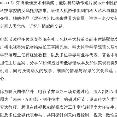
roject J》荣膺最佳技术创新奖，他以科幻动作短片展示开创
科技掌控的反乌托邦故事。最佳人机协作奖则由科大艺术与机
夺得。她的作品《烬舟渡》以未来世界为背景，讲述一名少女获
刻画人类悲伤、记忆与情感的交错。
电影节邀得多位嘉宾莅临主礼，包括科大校董会副主席施熙德
广播电视香港记者站站长王喜凯先生、科大跨学科学院院长屈
学部署理主任傅红波教授，以及多位学界与业界代表。著名本
担任主讲嘉宾，分享AI如何透过降低容错成本及加快实现视觉
机遇，同时强调动人的故事、细腻的情感与深厚的文化底蕴
心。
除放映入围作品外，电影节亦举办三场专题讨论，深入剖析AI
题为「未来・AI电影・制作技术」的研讨环节，邀请科大艺术
安逸教授、腾讯在线视频AI影视表达工作室总经理李大任先生
以及多位业界代表参与，共同探讨创意内容控制、视觉一致性